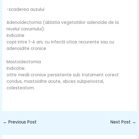
-scaderea auzului
Adenoidectomia (ablatia vegetatiilor adenoide de la
nivelul cavumului):
Indicatie
copii intre 1-4 ani, cu infectii otice recurente sau cu
adenoidite cronice
Mastoidectomia
Indicatie:
otite medii cronice persistente sub tratament corect
condus, mastoidite acute, abces subperiostal,
colesteatom.
←
Previous Post
Next Post
→