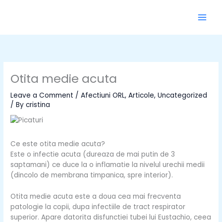
Skip
to
content
Otita medie acuta
Leave a Comment
/
Afectiuni ORL
,
Articole
,
Uncategorized
/ By
cristina
Ce este otita medie acuta?
Este o infectie acuta (dureaza de mai putin de 3
saptamani) ce duce la o inflamatie la nivelul urechii medii
(dincolo de membrana timpanica, spre interior).
Otita medie acuta este a doua cea mai frecventa
patologie la copii, dupa infectiile de tract respirator
superior. Apare datorita disfunctiei tubei lui Eustachio, ceea