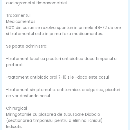
audiogramei si timoanometriei.
Tratamentul
Medicamentos
60% din cazuri se rezolva spontan in primele 48-72 de ore
si tratamentul este in prima faza medicamentos.
Se poate administra:
-tratament local cu picaturi antibiotice daca timpanul a
preforat
-tratament antibiotic oral 7-10 zile -daca este cazul
-tratament simptomatic: antitermice, analgezice, picaturi
ce vor desfunda nasul
Chirurgical
Miringotomie cu plasarea de tubusoare Diabolo
(sectionarea timpanului pentru a elimina lichidul)
Indicatii:
Fa
Twi
Yo
Go