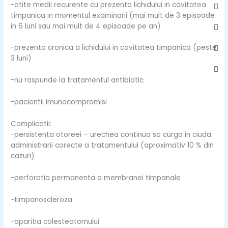
sq
-otite medii recurente cu prezenta lichidului in cavitatea
timpanica in momentul examinarii (mai mult de 3 episoade
in 6 luni sau mai mult de 4 episoade pe an)
-prezenta cronica a lichidului in cavitatea timpanica (peste
3 luni)
-nu raspunde la tratamentul antibiotic
-pacientii imunocompromisi
Complicatii:
-persistenta otoreei – urechea continua sa curga in ciuda
administrarii corecte a tratamentului (aproximativ 10 % din
cazuri)
-perforatia permanenta a membranei timpanale
-timpanoscleroza
-aparitia colesteatomului